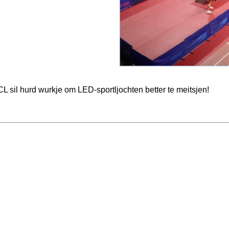
CL sil hurd wurkje om LED-sportljochten better te meitsjen!