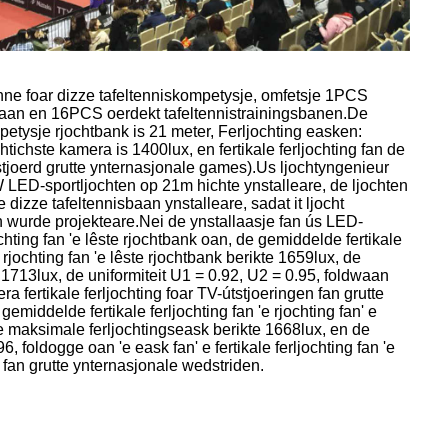
inne foar dizze tafeltenniskompetysje, omfetsje 1PCS
baan en 16PCS oerdekt tafeltennistrainingsbanen.De
petysje rjochtbank is 21 meter, Ferljochting easken:
chtichste kamera is 1400lux, en fertikale ferljochting fan de
tjoerd grutte ynternasjonale games).Us ljochtyngenieur
LED-sportljochten op 21m hichte ynstalleare, de ljochten
izze tafeltennisbaan ynstalleare, sadat it ljocht
in wurde projekteare.Nei de ynstallaasje fan ús LED-
ochting fan 'e lêste rjochtbank oan, de gemiddelde fertikale
rjochting fan 'e lêste rjochtbank berikte 1659lux, de
 1713lux, de uniformiteit U1 = 0.92, U2 = 0.95, foldwaan
 fertikale ferljochting foar TV-útstjoeringen fan grutte
middelde fertikale ferljochting fan 'e rjochting fan' e
 maksimale ferljochtingseask berikte 1668lux, en de
6, foldogge oan 'e eask fan' e fertikale ferljochting fan 'e
 fan grutte ynternasjonale wedstriden.