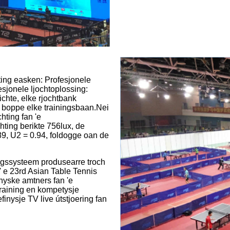
ting easken: Profesjonele
esjonele ljochtoplossing:
hte, elke rjochtbank
 boppe elke trainingsbaan.Nei
hting fan 'e
hting berikte 756lux, de
.89, U2 = 0.94, foldogge oan de
ingssysteem produsearre troch
' e 23rd Asian Table Tennis
nyske amtners fan 'e
training en kompetysje
inysje TV live útstjoering fan