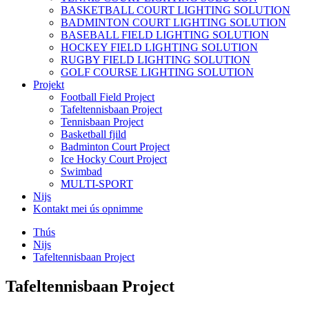
BASKETBALL COURT LIGHTING SOLUTION
BADMINTON COURT LIGHTING SOLUTION
BASEBALL FIELD LIGHTING SOLUTION
HOCKEY FIELD LIGHTING SOLUTION
RUGBY FIELD LIGHTING SOLUTION
GOLF COURSE LIGHTING SOLUTION
Projekt
Football Field Project
Tafeltennisbaan Project
Tennisbaan Project
Basketball fjild
Badminton Court Project
Ice Hocky Court Project
Swimbad
MULTI-SPORT
Nijs
Kontakt mei ús opnimme
Thús
Nijs
Tafeltennisbaan Project
Tafeltennisbaan Project