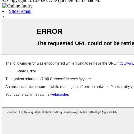
© Copyright 20102020: Alle rjochten foarbehâlden.
Stjoer email
x