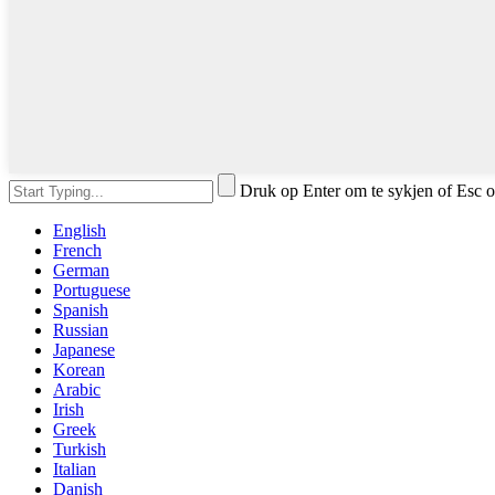
Druk op Enter om te sykjen of Esc o
English
French
German
Portuguese
Spanish
Russian
Japanese
Korean
Arabic
Irish
Greek
Turkish
Italian
Danish