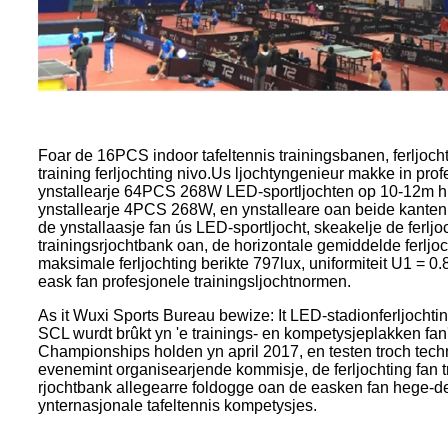
Foar de 16PCS indoor tafeltennis trainingsbanen, ferljoch
training ferljochting nivo.Us ljochtyngenieur makke in prof
ynstallearje 64PCS 268W LED-sportljochten op 10-12m hic
ynstallearje 4PCS 268W, en ynstalleare oan beide kanten
de ynstallaasje fan ús LED-sportljocht, skeakelje de ferljoc
trainingsrjochtbank oan, de horizontale gemiddelde ferljoc
maksimale ferljochting berikte 797lux, uniformiteit U1 = 0
eask fan profesjonele trainingsljochtnormen.
As it Wuxi Sports Bureau bewize: It LED-stadionferljocht
SCL wurdt brûkt yn 'e trainings- en kompetysjeplakken fan
Championships holden yn april 2017, en testen troch tech
evenemint organisearjende kommisje, de ferljochting fan 
rjochtbank allegearre foldogge oan de easken fan hege-def
ynternasjonale tafeltennis kompetysjes.