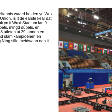
eltennis waard holden yn Wuxi
nion, is it de earste kear dat
ak yn it Wuxi Stadium fan 9
dûbels, mingd dûbels, en
48 atleten út 29 lannen en
and slam kampioenen en
Ning sille meidwaan oan it