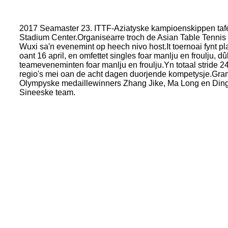
2017 Seamaster 23. ITTF-Aziatyske kampioenskippen taf
Stadium Center.Organisearre troch de Asian Table Tennis U
Wuxi sa'n evenemint op heech nivo host.It toernoai fynt pl
oant 16 april, en omfettet singles foar manlju en froulju, 
teameveneminten foar manlju en froulju.Yn totaal stride 2
regio's mei oan de acht dagen duorjende kompetysje.Gr
Olympyske medaillewinners Zhang Jike, Ma Long en Ding 
Sineeske team.