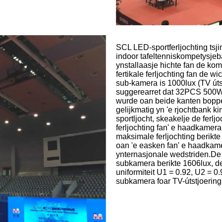
SCL LED-sportferljochting tsj
indoor tafeltenniskompetysje
ynstallaasje hichte fan de kom
fertikale ferljochting fan de wi
sub-kamera is 1000lux (TV úts
suggerearret dat 32PCS 500W 
wurde oan beide kanten boppe d
gelijkmatig yn 'e rjochtbank k
sportljocht, skeakelje de ferlj
ferljochting fan' e haadkamera 
maksimale ferljochting berikte
oan 'e easken fan' e haadkamera
ynternasjonale wedstriden.De ge
subkamera berikte 1606lux, de
uniformiteit U1 = 0.92, U2 = 0.9
subkamera foar TV-útstjoering